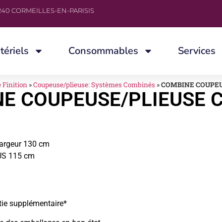
40 CORMEILLES-EN-PARISIS
tériels
Consommables
Services
 Finition
»
Coupeuse/plieuse: Systèmes Combinés
»
COMBINE COUPEU
E COUPEUSE/PLIEUSE 
largeur 130 cm
NUS 115 cm
tie supplémentaire*