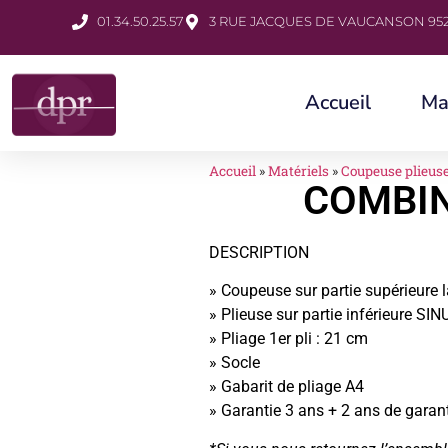
01.34.50.25.57
3 RUE JACQUES DE VAUCANSON 952
Accueil
Ma
Accueil
»
Matériels
»
Coupeuse plieuse
COMBIN
DESCRIPTION
» Coupeuse sur partie supérieure 
» Plieuse sur partie inférieure SI
» Pliage 1er pli : 21 cm
» Socle
» Gabarit de pliage A4
» Garantie 3 ans + 2 ans de garan