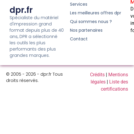
M
Services
dpr.fr
D
Les meilleures offres dpr
v
Spécialiste du matériel
Qui sommes nous ?
i
d'impression grand
format depuis plus de 40
Nos partenaires
f
ans, DPR a sélectionné
Contact
les outils les plus
performants des plus
grandes marques.
© 2005 - 2026 - dpr.fr Tous
Crédits
|
Mentions
droits réservés.
légales
|
Liste des
certifications