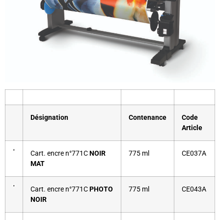
Désignation
Contenance
Code
Article
Cart. encre n°771C
NOIR
775 ml
CE037A
MAT
Cart. encre n°771C
PHOTO
775 ml
CE043A
NOIR