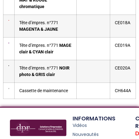
MAT & ROUGE
chromatique
Tête d’impres. n°771
CE018A
MAGENTA & JAUNE
Tête d’impres. n°771
MAGE
CE019A
clair & CYAN clair
Tête d’impres. n°771
NOIR
CE020A
photo & GRIS clair
Cassette de maintenance
CH644A
INFORMATIONS
C
R
Vidéos
D
Nouveautés