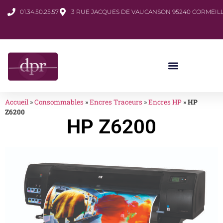
01.34.50.25.57
3 RUE JACQUES DE VAUCANSON 95240 CORMEILL
Accueil
»
Consommables
»
Encres Traceurs
»
Encres HP
»
HP
Z6200
HP Z6200