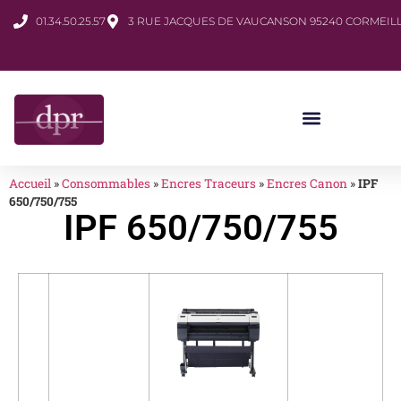
01.34.50.25.57
3 RUE JACQUES DE VAUCANSON 95240 CORMEILL
Accueil
»
Consommables
»
Encres Traceurs
»
Encres Canon
»
IPF
650/750/755
IPF 650/750/755