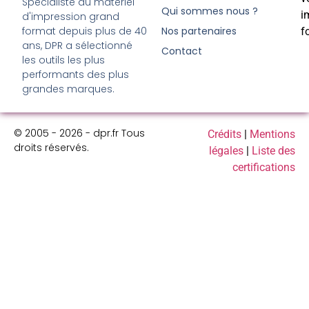
Spécialiste du matériel
Qui sommes nous ?
i
d'impression grand
format depuis plus de 40
Nos partenaires
f
ans, DPR a sélectionné
Contact
les outils les plus
performants des plus
grandes marques.
© 2005 - 2026 - dpr.fr Tous
Crédits
|
Mentions
droits réservés.
légales
|
Liste des
certifications