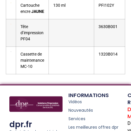
Cartouche
130 ml
PFI102Y
encre
JAUNE
Tête
3630B001
d’impression
PF04
Cassette de
1320B014
maintenance
MC-10
INFORMATIONS
C
R
Vidéos
D
Nouveautés
M
Services
dpr.fr
D
Les meilleures offres dpr
v