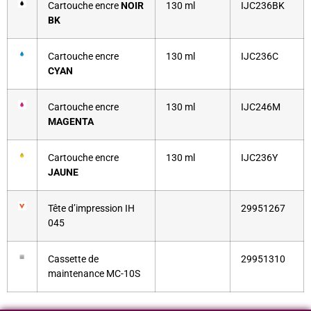
Cartouche encre
NOIR
130 ml
IJC236BK
BK
Cartouche encre
130 ml
IJC236C
CYAN
Cartouche encre
130 ml
IJC246M
MAGENTA
Cartouche encre
130 ml
IJC236Y
JAUNE
Tête d’impression IH
29951267
045
Cassette de
29951310
maintenance MC-10S