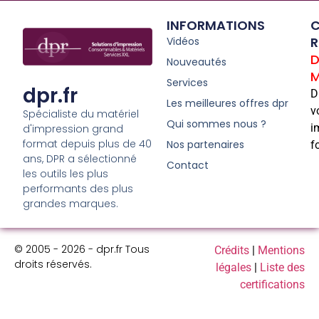
INFORMATIONS
C
R
Vidéos
D
Nouveautés
M
Services
dpr.fr
D
Les meilleures offres dpr
v
Spécialiste du matériel
Qui sommes nous ?
i
d'impression grand
format depuis plus de 40
Nos partenaires
f
ans, DPR a sélectionné
Contact
les outils les plus
performants des plus
grandes marques.
© 2005 - 2026 - dpr.fr Tous
Crédits
|
Mentions
droits réservés.
légales
|
Liste des
certifications