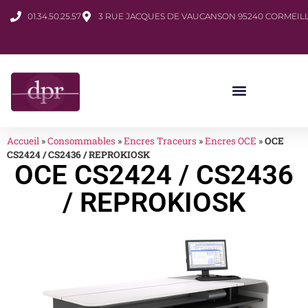
01.34.50.25.57
3 RUE JACQUES DE VAUCANSON 95240 CORMEILL
Accueil
»
Consommables
»
Encres Traceurs
»
Encres OCE
»
OCE
CS2424 / CS2436 / REPROKIOSK
OCE CS2424 / CS2436
/ REPROKIOSK