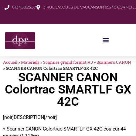
01.34.50.25.57
3 RUE JACQUES DE VAUCANSON 95240 CORMEILL
Accueil
»
Matériels
»
Scanner grand format A0
»
Scanners CANON
»
SCANNER CANON Colortrac SMARTLF GX 42C
SCANNER CANON
Colortrac SMARTLF GX
42C
[noir]DESCRIPTION[/noir]
» Scanner CANON Colortrac SMARTLF GX 42C couleur 44