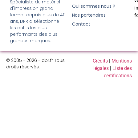
v
Spécialiste du matériel
Qui sommes nous ?
i
d'impression grand
format depuis plus de 40
Nos partenaires
f
ans, DPR a sélectionné
Contact
les outils les plus
performants des plus
grandes marques.
© 2005 - 2026 - dpr.fr Tous
Crédits
|
Mentions
droits réservés.
légales
|
Liste des
certifications