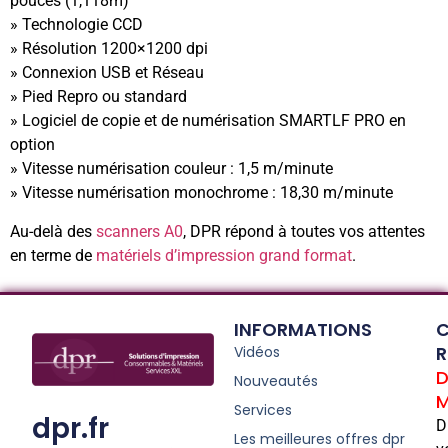
pouces (1,118m)
» Technologie CCD
» Résolution 1200×1200 dpi
» Connexion USB et Réseau
» Pied Repro ou standard
» Logiciel de copie et de numérisation SMARTLF PRO en
option
» Vitesse numérisation couleur : 1,5 m/minute
» Vitesse numérisation monochrome : 18,30 m/minute
Au-delà des
scanners A0
, DPR répond à toutes vos attentes
en terme de
matériels d’impression grand format
.
INFORMATIONS
C
R
Vidéos
D
Nouveautés
M
Services
dpr.fr
D
Les meilleures offres dpr