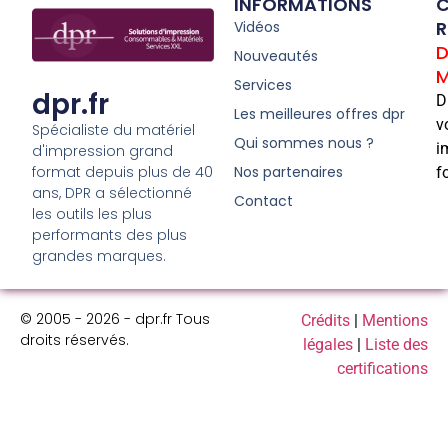
INFORMATIONS
C
R
Vidéos
D
Nouveautés
M
Services
dpr.fr
D
Les meilleures offres dpr
v
Spécialiste du matériel
Qui sommes nous ?
i
d'impression grand
format depuis plus de 40
Nos partenaires
f
ans, DPR a sélectionné
Contact
les outils les plus
performants des plus
grandes marques.
© 2005 - 2026 - dpr.fr Tous
Crédits
|
Mentions
droits réservés.
légales
|
Liste des
certifications