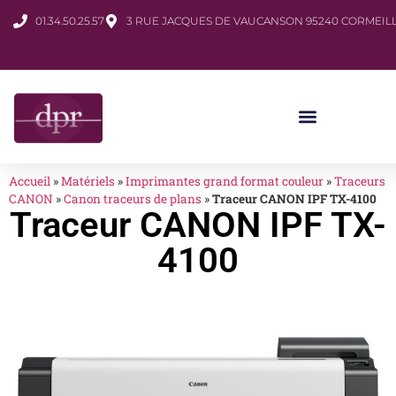
01.34.50.25.57
3 RUE JACQUES DE VAUCANSON 95240 CORMEILL
Accueil
»
Matériels
»
Imprimantes grand format couleur
»
Traceurs
CANON
»
Canon traceurs de plans
»
Traceur CANON IPF TX-4100
Traceur CANON IPF TX-
4100