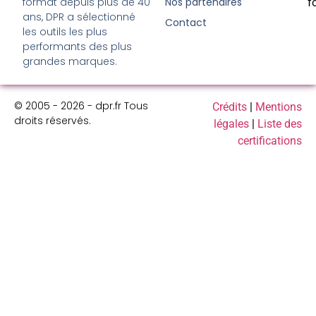
format depuis plus de 40
Nos partenaires
f
ans, DPR a sélectionné
Contact
les outils les plus
performants des plus
grandes marques.
© 2005 - 2026 - dpr.fr Tous
Crédits
|
Mentions
droits réservés.
légales
|
Liste des
certifications