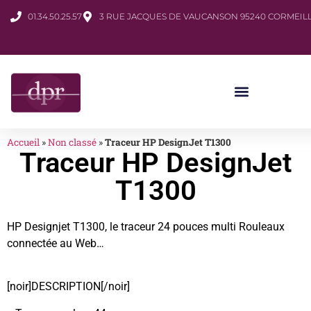
01.34.50.25.57
3 RUE JACQUES DE VAUCANSON 95240 CORMEILL
Accueil
»
Non classé
»
Traceur HP DesignJet T1300
Traceur HP DesignJet
T1300
HP Designjet T1300, le traceur 24 pouces multi Rouleaux
connectée au Web…
[noir]DESCRIPTION[/noir]