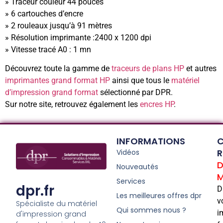
» Traceur couleur 44 pouces
» 6 cartouches d’encre
» 2 rouleaux jusqu’à 91 mètres
» Résolution imprimante :2400 x 1200 dpi
» Vitesse tracé A0 : 1 mn
Découvrez toute la gamme de
traceurs de plans HP
et autres
imprimantes grand format HP
ainsi que tous le
matériel
d’impression grand format
sélectionné par DPR.
Sur notre site, retrouvez également les
encres HP
.
INFORMATIONS
C
R
Vidéos
D
Nouveautés
M
Services
dpr.fr
D
Les meilleures offres dpr
v
Spécialiste du matériel
Qui sommes nous ?
i
d'impression grand