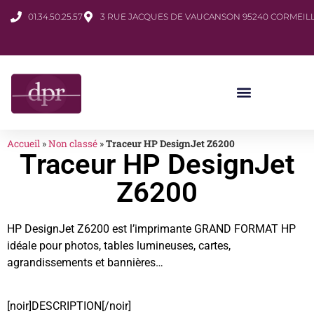
01.34.50.25.57
3 RUE JACQUES DE VAUCANSON 95240 CORMEILL
Accueil
»
Non classé
»
Traceur HP DesignJet Z6200
Traceur HP DesignJet
Z6200
HP DesignJet Z6200 est l’imprimante GRAND FORMAT HP
idéale pour photos, tables lumineuses, cartes,
agrandissements et bannières…
[noir]DESCRIPTION[/noir]