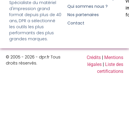
v
Spécialiste du matériel
Qui sommes nous ?
i
d'impression grand
format depuis plus de 40
Nos partenaires
f
ans, DPR a sélectionné
Contact
les outils les plus
performants des plus
grandes marques.
© 2005 - 2026 - dpr.fr Tous
Crédits
|
Mentions
droits réservés.
légales
|
Liste des
certifications