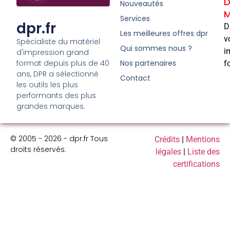
D
Nouveautés
M
Services
dpr.fr
D
Les meilleures offres dpr
v
Spécialiste du matériel
Qui sommes nous ?
i
d'impression grand
format depuis plus de 40
Nos partenaires
f
ans, DPR a sélectionné
Contact
les outils les plus
performants des plus
grandes marques.
© 2005 - 2026 - dpr.fr Tous
Crédits
|
Mentions
droits réservés.
légales
|
Liste des
certifications