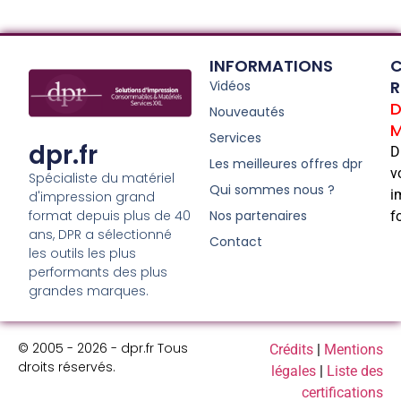
INFORMATIONS
C
R
Vidéos
D
Nouveautés
M
Services
dpr.fr
D
Les meilleures offres dpr
v
Spécialiste du matériel
Qui sommes nous ?
i
d'impression grand
format depuis plus de 40
Nos partenaires
f
ans, DPR a sélectionné
Contact
les outils les plus
performants des plus
grandes marques.
© 2005 - 2026 - dpr.fr Tous
Crédits
|
Mentions
droits réservés.
légales
|
Liste des
certifications