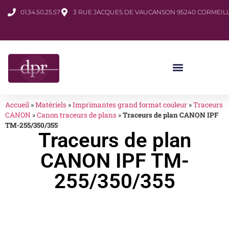
01.34.50.25.57
3 RUE JACQUES DE VAUCANSON 95240 CORMEILL
Accueil
»
Matériels
»
Imprimantes grand format couleur
»
Traceurs
CANON
»
Canon traceurs de plans
»
Traceurs de plan CANON IPF
TM-255/350/355
Traceurs de plan
CANON IPF TM-
255/350/355